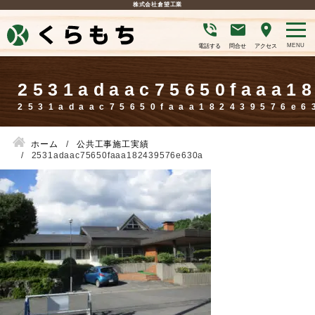
株式会社倉望工業
電話する
問合せ
アクセス
2531adaac75650faaa1
ホーム
公共工事施工実績
2531adaac75650faaa182439576e630a